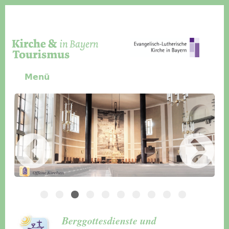
Direkt zum Inhalt
Menü
Slider Icon
Bild
Häuser für Gruppen
Berggottesdienste und