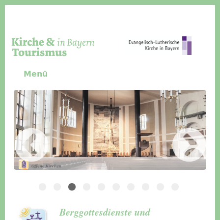
Direkt zum Inhalt
Menü
Slider Icon
Bild
Häuser für Gruppen
Berggottesdienste und