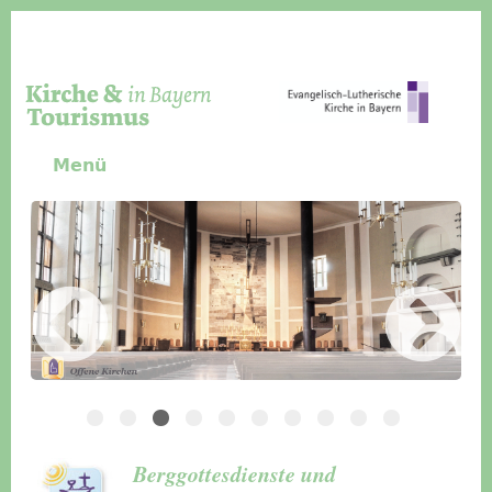
Direkt zum Inhalt
Menü
Slider Icon
Bild
Häuser für Gruppen
Berggottesdienste und