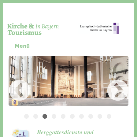
Direkt zum Inhalt
Menü
Slider Icon
Bild
Häuser für Gruppen
Berggottesdienste und