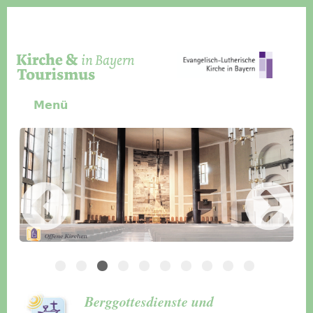
Direkt zum Inhalt
Menü
Slider Icon
Bild
Häuser für Gruppen
Berggottesdienste und