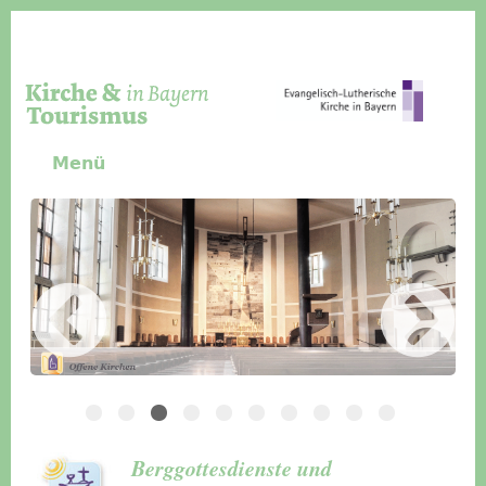
Direkt zum Inhalt
Menü
Slider Icon
Bild
Häuser für Gruppen
Berggottesdienste und