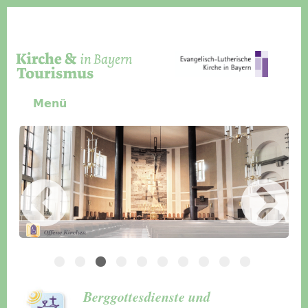
Direkt zum Inhalt
Menü
Slider Icon
Bild
Häuser für Gruppen
Berggottesdienste und