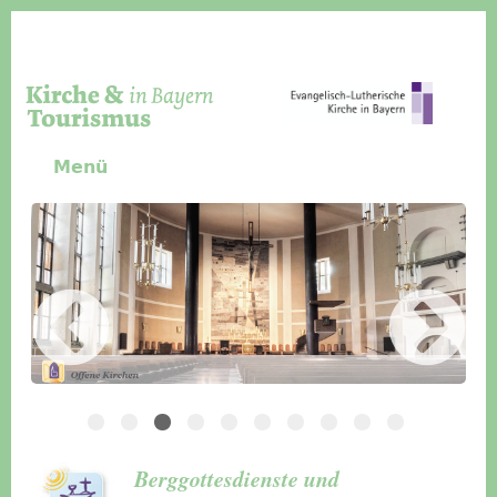
Direkt zum Inhalt
Menü
Slider Icon
Bild
Häuser für Gruppen
Berggottesdienste und