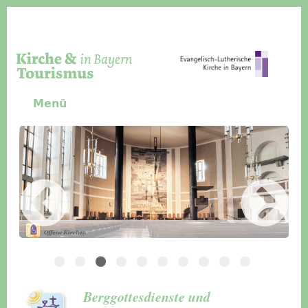
Direkt zum Inhalt
Menü
Slider Icon
Bild
Häuser für Gruppen
Berggottesdienste und