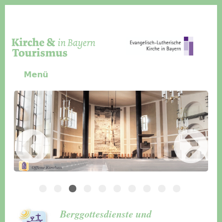
Direkt zum Inhalt
Menü
Slider Icon
Bild
Häuser für Gruppen
Berggottesdienste und