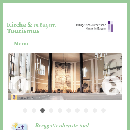
Direkt zum Inhalt
Menü
Slider Icon
Bild
Häuser für Gruppen
Berggottesdienste und