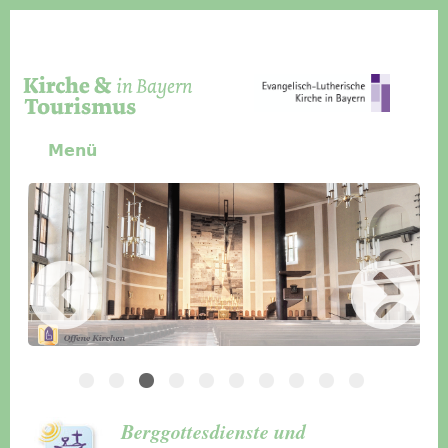
Direkt zum Inhalt
Menü
Slider Icon
Bild
Häuser für Gruppen
Berggottesdienste und