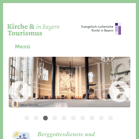
Direkt zum Inhalt
Menü
Slider Icon
Bild
Häuser für Gruppen
Berggottesdienste und