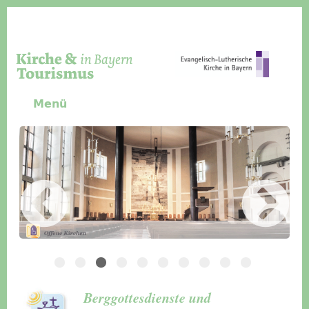
Direkt zum Inhalt
Menü
Slider Icon
Bild
Häuser für Gruppen
Berggottesdienste und